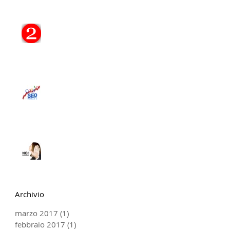
Il tuo Sito, 2 Punti
Fondamentali...
STORIA DELLA SEO:
EVOLUZIONE DAL 1997
AD OGGI
"A me il Sito non serve!"
Archivio
marzo 2017
(1)
1 post
febbraio 2017
(1)
1 post