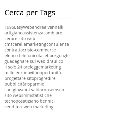
Cerca per Tags
1996
EasyWeb
andrea vannelli
artigiano
assistenza
cambiare
cerare sito web
cmscarellamarketing
consulenza
contratto
crisi
e-commerce
elenco telefonico
facebook
google
guadagnare sul web
idraulico
il sole 24 ore
legge
marketing
mille euro
novità
opportunità
progettare sito
progredire
pubblicità
risparmio
san giovanni valdarno
sem
seo
sito web
smm
statistiche
tecnoposa
tiziano bennici
venditore
web marketing