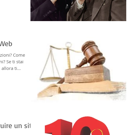
o Web
anzioni? Come
? Se ti stai
llora ti...
uire un sito