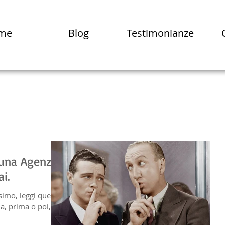
me
Blog
Testimonianze
suna Agenzia
ai.
simo, leggi questo
ia, prima o poi, la