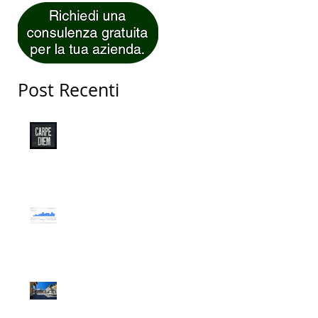
Post Recenti
Carpe Diem!
Web Marketing per
Ristoranti di Successo
L'incredibile storia di
Fabrizio Idraulico di San