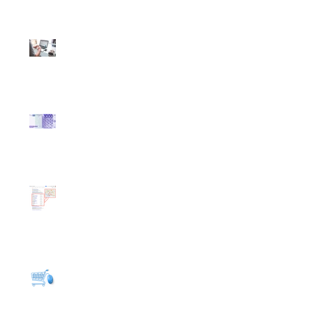
Giovanni Valdarno
Perché avere un
Assistente EasyWeb?
Ti Offriranno Mille
€uro...
Che Cos'è la Geo
Localizzazione?
Ti Venderanno un E-
Commerce e non
funzionerà...