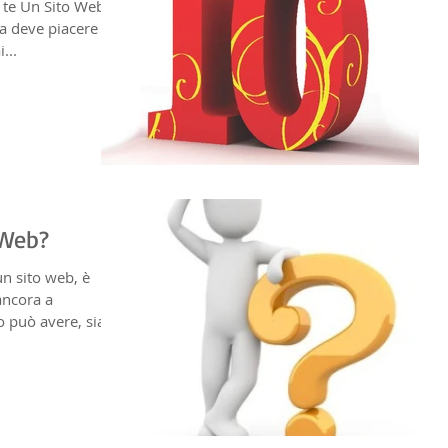
o Web
a deve piacere
...
 Web?
un sito web, è
ancora a
 può avere, sia...