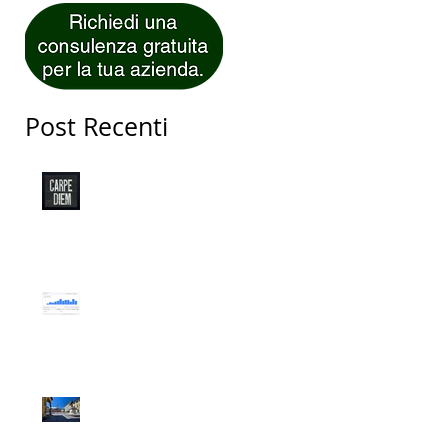
Post Recenti
Carpe Diem!
Web Marketing per
Ristoranti di Successo
L'incredibile storia di
Fabrizio Idraulico di San