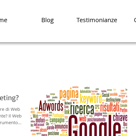
me
Blog
Testimonianze
eting?
are di Web
te? Il Web
trumento