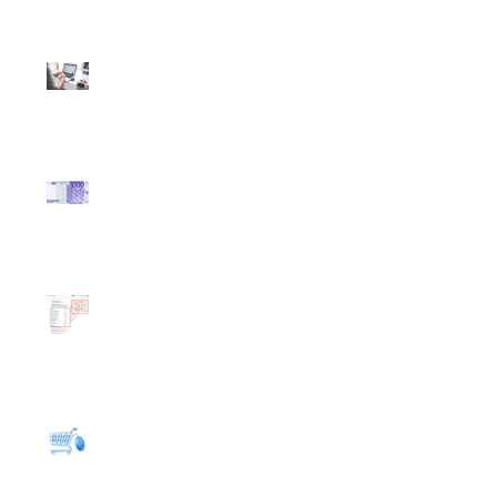
Giovanni Valdarno
Perché avere un
Assistente EasyWeb?
Ti Offriranno Mille
€uro...
Che Cos'è la Geo
Localizzazione?
Ti Venderanno un E-
Commerce e non
funzionerà...