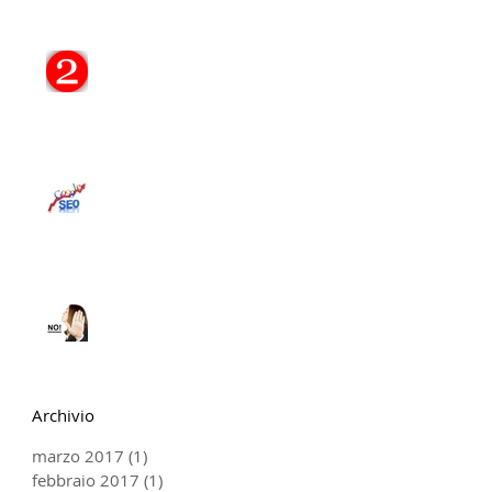
Il tuo Sito, 2 Punti
Fondamentali...
STORIA DELLA SEO:
EVOLUZIONE DAL 1997
AD OGGI
"A me il Sito non serve!"
Archivio
marzo 2017
(1)
1 post
febbraio 2017
(1)
1 post