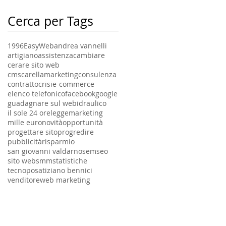
Cerca per Tags
1996
EasyWeb
andrea vannelli
artigiano
assistenza
cambiare
cerare sito web
cmscarellamarketing
consulenza
contratto
crisi
e-commerce
elenco telefonico
facebook
google
guadagnare sul web
idraulico
il sole 24 ore
legge
marketing
mille euro
novità
opportunità
progettare sito
progredire
pubblicità
risparmio
san giovanni valdarno
sem
seo
sito web
smm
statistiche
tecnoposa
tiziano bennici
venditore
web marketing