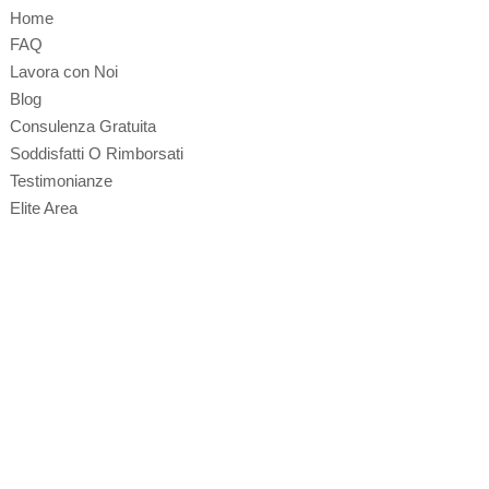
Home
FAQ
Lavora con Noi
Blog
Consulenza Gratuita
Soddisfatti O Rimborsati
Testimonianze
Elite Area
Contattaci
Richiesta Info
Area Agenti
Privacy