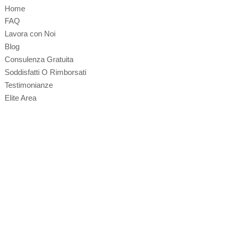
Home
FAQ
Lavora con Noi
Blog
Consulenza Gratuita
Soddisfatti O Rimborsati
Testimonianze
Elite Area
Contattaci
Richiesta Info
Area Agenti
Privacy