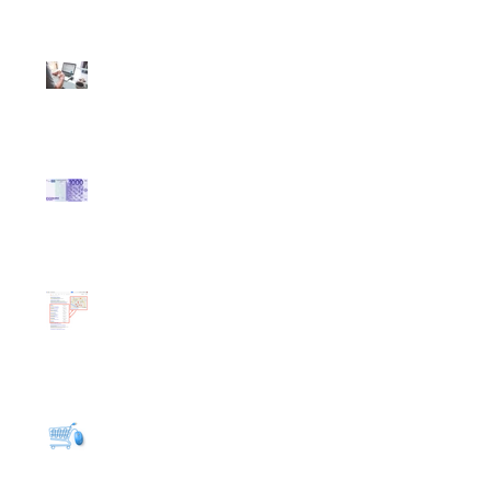
Giovanni Valdarno
Perché avere un
Assistente EasyWeb?
Ti Offriranno Mille
€uro...
Che Cos'è la Geo
Localizzazione?
Ti Venderanno un E-
Commerce e non
funzionerà...