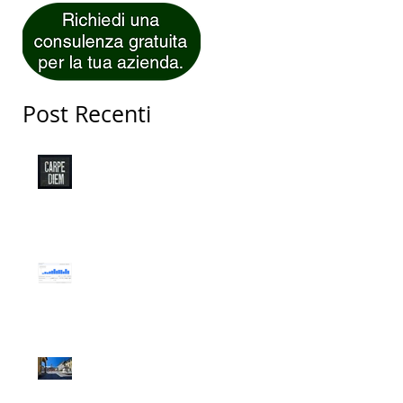
Post Recenti
Carpe Diem!
Web Marketing per
Ristoranti di Successo
L'incredibile storia di
Fabrizio Idraulico di San