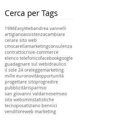
Cerca per Tags
1996
EasyWeb
andrea vannelli
artigiano
assistenza
cambiare
cerare sito web
cmscarellamarketing
consulenza
contratto
crisi
e-commerce
elenco telefonico
facebook
google
guadagnare sul web
idraulico
il sole 24 ore
legge
marketing
mille euro
novità
opportunità
progettare sito
progredire
pubblicità
risparmio
san giovanni valdarno
sem
seo
sito web
smm
statistiche
tecnoposa
tiziano bennici
venditore
web marketing