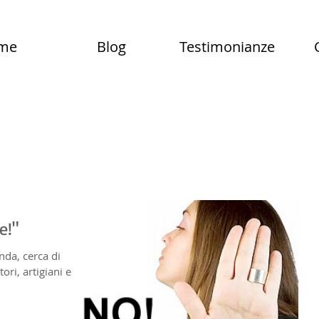
me
Blog
Testimonianze
e!"
nda, cerca di
ori, artigiani e