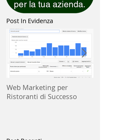
Post In Evidenza
Web Marketing per
Che Cos'è la 
Ristoranti di Successo
Localizzazione