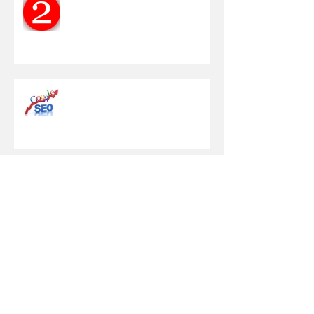
Fondamentali...
STORIA DELLA SEO:
EVOLUZIONE DAL 1997 AD
OGGI
"A me il Sito non serve!"
marzo 2017
(1)
1 post
febbraio 2017
(1)
1 post
novembre 2016
(1)
1 post
ottobre 2016
(5)
5 post