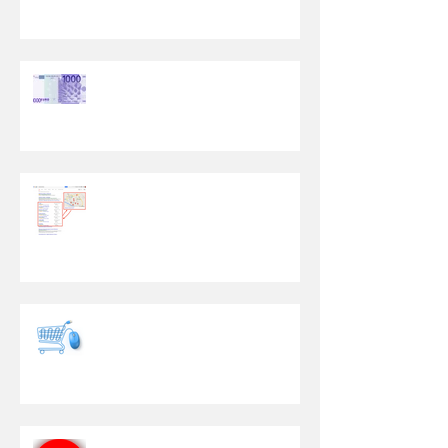
Ti Offriranno Mille €uro...
Che Cos'è la Geo
Localizzazione?
Ti Venderanno un E-Commerce
e non funzionerà...
Il tuo Sito, 2 Punti