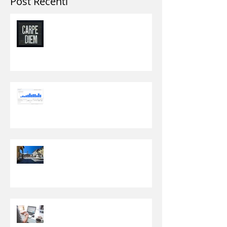
Post Recenti
Carpe Diem!
Web Marketing per Ristoranti
di Successo
L'incredibile storia di Fabrizio
Idraulico di San Giovanni
Valdarno
Perché avere un Assistente
EasyWeb?